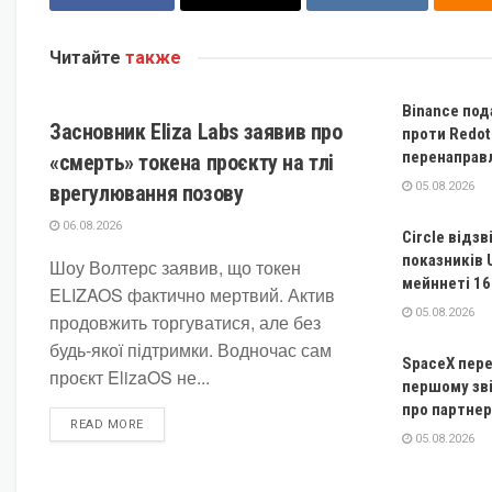
Читайте
также
КРИПТОВАЛЮТА
Binance под
Засновник Eliza Labs заявив про
проти Redot
перенаправ
«смерть» токена проєкту на тлі
05.08.2026
врегулювання позову
06.08.2026
Circle відз
показників 
Шоу Волтерс заявив, що токен
мейннеті 16
ELIZAOS фактично мертвий. Актив
05.08.2026
продовжить торгуватися, але без
будь-якої підтримки. Водночас сам
SpaceX пере
проєкт ElizaOS не...
першому зві
про партнер
DETAILS
READ MORE
05.08.2026