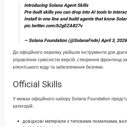
Introducing Solana Agent Skills
Pre-built skills you can drop into AI tools to intera
Install in one line and build agents that know Sola
pic.twitter.com/b2gEZA827v
— Solana Foundation (@SolanaFndn) April 3, 2026
До офіційного переліку увійшли інструменти для діаг
управління сумісністю версій, створення фронтенд-зас
клієнтського коду та забезпечення безпеки.
Official Skills
У межах офіційного набору Solana Foundation предст
категорій:
довідкові матеріали з типовими помилками, вк