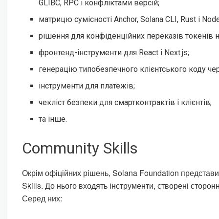
GLIBC, RPC і конфліктами версій;
матрицю сумісності Anchor, Solana CLI, Rust і Node.
рішення для конфіденційних переказів токенів на
фронтенд-інструменти для React і Next.js;
генерацію типобезпечного клієнтського коду чер
інструменти для платежів;
чекліст безпеки для смартконтрактів і клієнтів;
та інше.
Community Skills
Окрім офіційних рішень, Solana Foundation представ
Skills. До нього входять інструменти, створені сторо
Серед них: