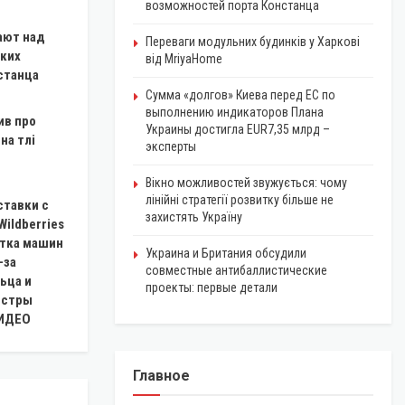
возможностей порта Констанца
ают над
Переваги модульних будинків у Харкові
ких
від MriyaHome
станца
Сумма «долгов» Киева перед ЕС по
выполнению индикаторов Плана
ив про
Украины достигла EUR7,35 млрд –
на тлі
эксперты
Вікно можливостей звужується: чому
лінійні стратегії розвитку більше не
ставки с
захистять Україну
Wildberries
ятка машин
Украина и Британия обсудили
-за
совместные антибаллистические
ьца и
проекты: первые детали
истры
ВИДЕО
Главное
ЭКОНОМИКА