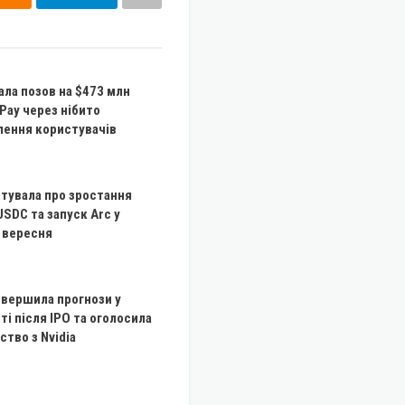
ала позов на $473 млн
Pay через нібито
лення користувачів
вітувала про зростання
USDC та запуск Arc у
 вересня
вершила прогнози у
ті після IPO та оголосила
ство з Nvidia