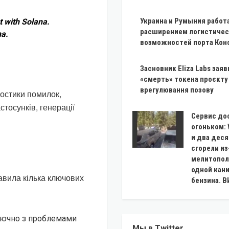
Украина и Румыния работ
ct with Solana.
расширением логистичес
na.
возможностей порта Кон
Засновник Eliza Labs заяв
«смерть» токена проєкту 
врегулювання позову
ностики помилок,
тосунків, генерації
Сервис до
огоньком: 
и два дес
сгорели из
мелитопол
одной кан
авила кілька ключових
бензина. 
лючно з проблемами
Мы в Twitter