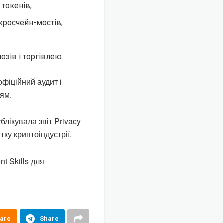
 токенів;
 кросчейн-мостів;
озів і торгівлею.
фіційний аудит і
ям.
блікувала звіт Privacy
тку криптоіндустрії.
t Skills для
are
Share