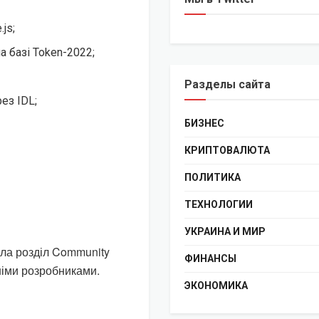
js;
 базі Token-2022;
Разделы сайта
ез IDL;
БИЗНЕС
КРИПТОВАЛЮТА
ПОЛИТИКА
ТЕХНОЛОГИИ
УКРАИНА И МИР
ила розділ Community
ФИНАНСЫ
нніми розробниками.
ЭКОНОМИКА