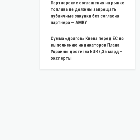
Партнерские соглашения на рынке
топлива не должны запрещать
публичные закупки без согласия
партнера — АМКУ
Сумма «долгов» Киева перед ЕС по
выполнению индикаторов Плана
Украины достигла EUR7,35 млрд –
эксперты