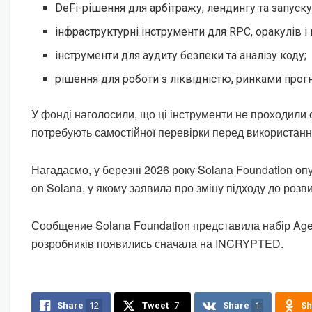
DeFi-рішення для арбітражу, лендингу та запуску
інфраструктурні інструменти для RPC, оракулів і
інструменти для аудиту безпеки та аналізу коду;
рішення для роботи з ліквідністю, ринками прогн
У фонді наголосили, що ці інструменти не проходили о
потребують самостійної перевірки перед використанн
Нагадаємо, у березні 2026 року Solana Foundation опу
on Solana, у якому заявила про зміну підходу до розви
Сообщение Solana Foundation представила набір Agen
розробників появились сначала на INCRYPTED.
Share
12
Tweet
7
Share
1
Sh