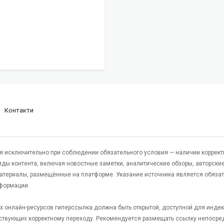
Контакти
я исключительно при соблюдении обязательного условия — наличии коррект
виды контента, включая новостные заметки, аналитические обзоры, авторские
атериалы, размещённые на платформе. Указание источника является обяза
формации.
гих онлайн-ресурсов гиперссылка должна быть открытой, доступной для инде
ствующих корректному переходу. Рекомендуется размещать ссылку непосре