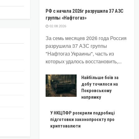
РФ с начала 2026г разрушила 37 АЗС
группы «Нафтогаз»
02.08.2026
За семь месяцев 2026 года Россия
разрушила 37 АЗС группы
"Нафтогаз Украины", часть из
которых удалось восстановить,...
Найбільше боїв за
добу точилося на
Покровському
напрямку
У НКЦПФР розкрили подробиці
підготовки законопроєкту про
криптовалюти