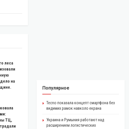
го леса
низовали
онную
 дело на
щине.
Популярное
Tecno показала концепт смартфона без
аковала
видимих рамок навколо екрана
ми:
ны ТЦ,
Украина и Румыния работают над
расширением логистических
страдали