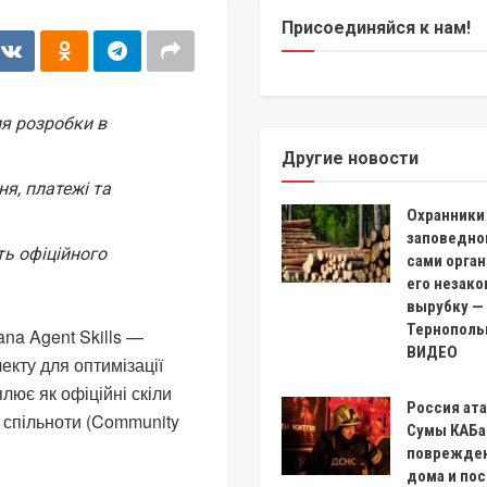
Присоединяйся к нам!
ля розробки в
Другие новости
ня, платежі та
Охранники
заповедно
ть офіційного
сами орга
его незак
вырубку —
Тернополь
ana Agent Skills —
ВИДЕО
лекту для оптимізації
лює як офіційні скіли
Россия ат
ід спільноти (Community
Сумы КАБа
поврежде
дома и по