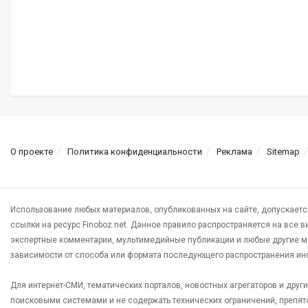
О проекте
Политика конфиденциальности
Реклама
Sitemap
Использование любых материалов, опубликованных на сайте, допускаетс
ссылки на ресурс Finoboz.net. Данное правило распространяется на все 
экспертные комментарии, мультимедийные публикации и любые другие м
зависимости от способа или формата последующего распространения ин
Для интернет-СМИ, тематических порталов, новостных агрегаторов и дру
поисковыми системами и не содержать технических ограничений, препят