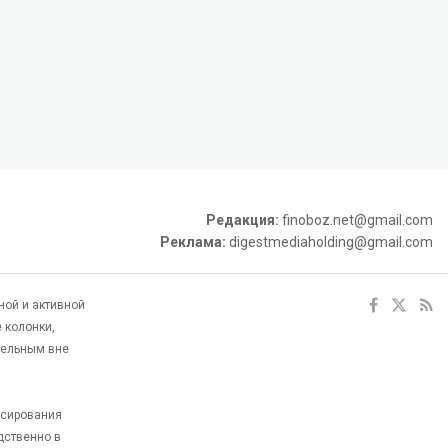
Редакция:
finoboz.net@gmail.com
Реклама:
digestmediaholding@gmail.com
ной и активной
 колонки,
тельным вне
ксирования
дственно в