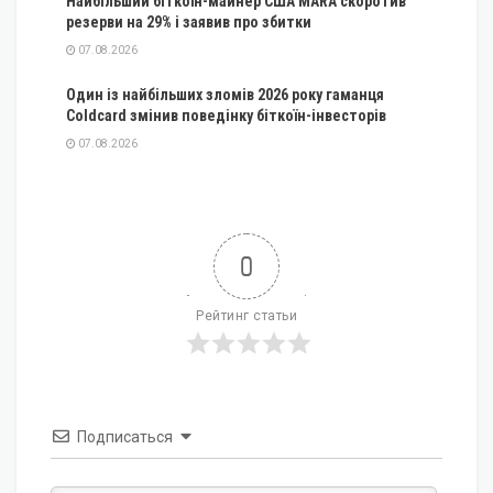
Найбільший біткоїн-майнер США MARA скоротив
резерви на 29% і заявив про збитки
07.08.2026
Один із найбільших зломів 2026 року гаманця
Coldcard змінив поведінку біткоїн-інвесторів
07.08.2026
0
Рейтинг статьи
Подписаться