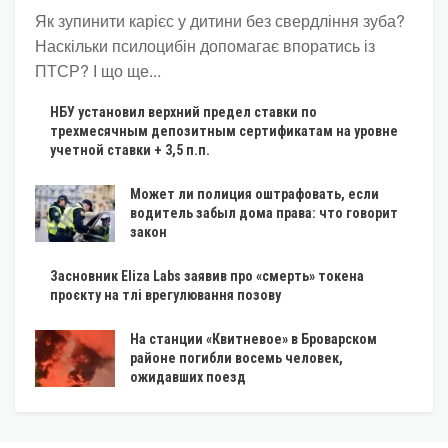
Як зупинити карієс у дитини без свердління зуба?
Наскільки псилоцибін допомагає впоратись із
ПТСР? І що ще...
НБУ установил верхний предел ставки по
трехмесячным депозитным сертификатам на уровне
учетной ставки + 3,5 п.п.
Может ли полиция оштрафовать, если
водитель забыл дома права: что говорит
закон
Засновник Eliza Labs заявив про «смерть» токена
проєкту на тлі врегулювання позову
На станции «Квитневое» в Броварском
районе погибли восемь человек,
ожидавших поезд