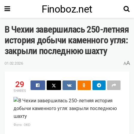
Finoboz.net
В Чехии завершилась 250-летняя
история добычи каменного угля:
закрыли последнюю шахту
A
01.02.2026
A
29
SHARES
Фото: OKD