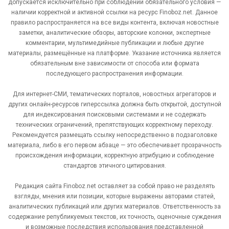
допускается исключительно при соблюдении обязательного условия —
наличии корректной и активной ссылки на ресурс Finoboz.net. Данное
правило распространяется на все виды контента, включая новостные
заметки, аналитические обзоры, авторские колонки, экспертные
комментарии, мультимедийные публикации и любые другие
материалы, размещённые на платформе. Указание источника является
обязательным вне зависимости от способа или формата
последующего распространения информации.
Для интернет-СМИ, тематических порталов, новостных агрегаторов и
других онлайн-ресурсов гиперссылка должна быть открытой, доступной
для индексирования поисковыми системами и не содержать
технических ограничений, препятствующих корректному переходу.
Рекомендуется размещать ссылку непосредственно в подзаголовке
материала, либо в его первом абзаце — это обеспечивает прозрачность
происхождения информации, корректную атрибуцию и соблюдение
стандартов этичного цитирования.
Редакция сайта Finoboz.net оставляет за собой право не разделять
взгляды, мнения или позиции, которые выражены авторами статей,
аналитических публикаций или других материалов. Ответственность за
содержание републикуемых текстов, их точность, оценочные суждения
и возможные последствия использования представленной